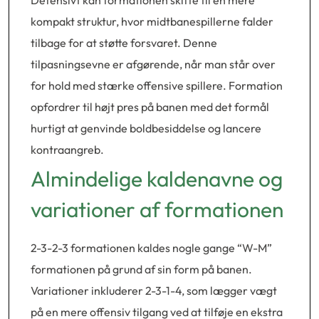
Defensivt kan formationen skifte til en mere
kompakt struktur, hvor midtbanespillerne falder
tilbage for at støtte forsvaret. Denne
tilpasningsevne er afgørende, når man står over
for hold med stærke offensive spillere. Formation
opfordrer til højt pres på banen med det formål
hurtigt at genvinde boldbesiddelse og lancere
kontraangreb.
Almindelige kaldenavne og
variationer af formationen
2-3-2-3 formationen kaldes nogle gange “W-M”
formationen på grund af sin form på banen.
Variationer inkluderer 2-3-1-4, som lægger vægt
på en mere offensiv tilgang ved at tilføje en ekstra