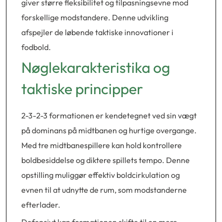
giver større fleksibilitet og tilpasningsevne mod
forskellige modstandere. Denne udvikling
afspejler de løbende taktiske innovationer i
fodbold.
Nøglekarakteristika og
taktiske principper
2-3-2-3 formationen er kendetegnet ved sin vægt
på dominans på midtbanen og hurtige overgange.
Med tre midtbanespillere kan hold kontrollere
boldbesiddelse og diktere spillets tempo. Denne
opstilling muliggør effektiv boldcirkulation og
evnen til at udnytte de rum, som modstanderne
efterlader.