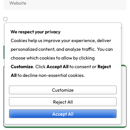
Save my name, email, and website in this browser for the
We respect your privacy
next time I comment.
Cookies help us improve your experience, deliver
personalized content, and analyze traffic. You can
choose which cookies to allow by clicking
Customize
. Click
Accept All
to consent or
Reject
All
to decline non-essential cookies.
Links
Customize
Blogindlæg
Reject All
Kontakt
Accept All
Hvem vi er