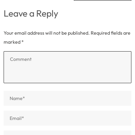
Leave a Reply
Your email address will not be published.
Required fields are
marked
*