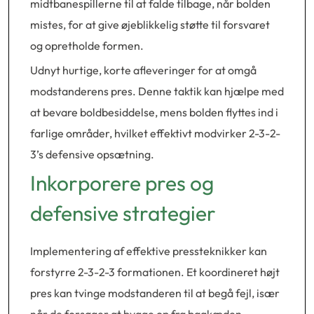
midtbanespillerne til at falde tilbage, når bolden
mistes, for at give øjeblikkelig støtte til forsvaret
og opretholde formen.
Udnyt hurtige, korte afleveringer for at omgå
modstanderens pres. Denne taktik kan hjælpe med
at bevare boldbesiddelse, mens bolden flyttes ind i
farlige områder, hvilket effektivt modvirker 2-3-2-
3’s defensive opsætning.
Inkorporere pres og
defensive strategier
Implementering af effektive pressteknikker kan
forstyrre 2-3-2-3 formationen. Et koordineret højt
pres kan tvinge modstanderen til at begå fejl, især