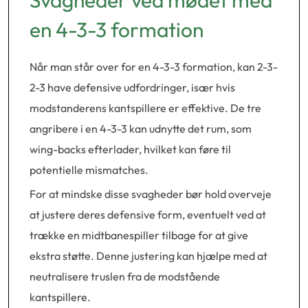
Svagheder ved mødet med
en 4-3-3 formation
Når man står over for en 4-3-3 formation, kan 2-3-
2-3 have defensive udfordringer, især hvis
modstanderens kantspillere er effektive. De tre
angribere i en 4-3-3 kan udnytte det rum, som
wing-backs efterlader, hvilket kan føre til
potentielle mismatches.
For at mindske disse svagheder bør hold overveje
at justere deres defensive form, eventuelt ved at
trække en midtbanespiller tilbage for at give
ekstra støtte. Denne justering kan hjælpe med at
neutralisere truslen fra de modstående
kantspillere.