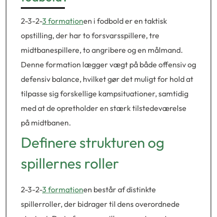
2-3-2-
3 formation
en i fodbold er en taktisk
opstilling, der har to forsvarsspillere, tre
midtbanespillere, to angribere og en målmand.
Denne formation lægger vægt på både offensiv og
defensiv balance, hvilket gør det muligt for hold at
tilpasse sig forskellige kampsituationer, samtidig
med at de opretholder en stærk tilstedeværelse
på midtbanen.
Definere strukturen og
spillernes roller
2-3-2-
3 formation
en består af distinkte
spillerroller, der bidrager til dens overordnede