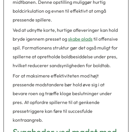
midtbanen. Denne opstilling muliggør hurtig
boldcirkulation og evnen til effektivt at omgå
pressende spillere.
Ved at udnytte korte, hurtige afleveringer kan hold
bryde igennem presset og
skabe plads
til offensive
spil. Formationens struktur gør det også muligt for
spillerne at opretholde boldbesiddelse under pres,
hvilket reducerer sandsynligheden for boldtab.
For at maksimere effektiviteten mod højt
pressende modstandere bør hold øve sig i at
bevare roen og træffe kloge beslutninger under
pres. At opfordre spillerne til at genkende
pressetriggere kan føre til succesfulde
kontraangreb.