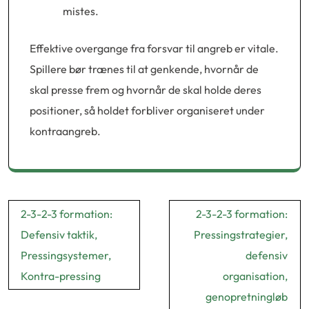
mistes.
Effektive overgange fra forsvar til angreb er vitale.
Spillere bør trænes til at genkende, hvornår de
skal presse frem og hvornår de skal holde deres
positioner, så holdet forbliver organiseret under
kontraangreb.
Post
2-3-2-3 formation:
2-3-2-3 formation:
navigation
Defensiv taktik,
Pressingstrategier,
Pressingsystemer,
defensiv
Kontra-pressing
organisation,
genopretningløb