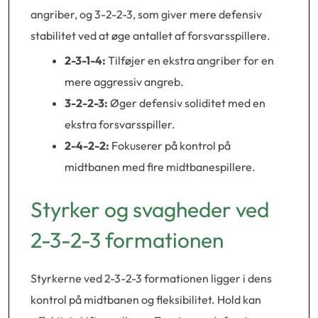
angriber, og 3-2-2-3, som giver mere defensiv
stabilitet ved at øge antallet af forsvarsspillere.
2-3-1-4:
Tilføjer en ekstra angriber for en
mere aggressiv angreb.
3-2-2-3:
Øger defensiv soliditet med en
ekstra forsvarsspiller.
2-4-2-2:
Fokuserer på kontrol på
midtbanen med fire midtbanespillere.
Styrker og svagheder ved
2-3-2-3 formationen
Styrkerne ved 2-3-2-3 formationen ligger i dens
kontrol på midtbanen og fleksibilitet. Hold kan