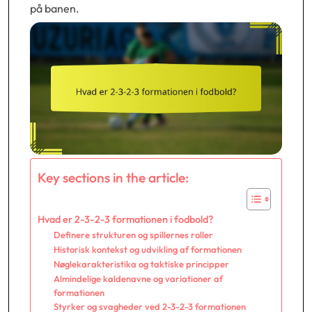
på banen.
Key sections in the article:
Hvad er 2-3-2-3 formationen i fodbold?
Definere strukturen og spillernes roller
Historisk kontekst og udvikling af formationen
Nøglekarakteristika og taktiske principper
Almindelige kaldenavne og variationer af
formationen
Styrker og svagheder ved 2-3-2-3 formationen