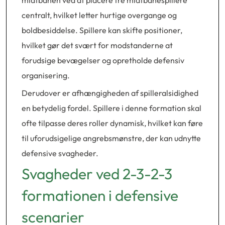
midtbanen ved at placere tre midtbanespillere
centralt, hvilket letter hurtige overgange og
boldbesiddelse. Spillere kan skifte positioner,
hvilket gør det svært for modstanderne at
forudsige bevægelser og opretholde defensiv
organisering.
Derudover er afhængigheden af spilleralsidighed
en betydelig fordel. Spillere i denne formation skal
ofte tilpasse deres roller dynamisk, hvilket kan føre
til uforudsigelige angrebsmønstre, der kan udnytte
defensive svagheder.
Svagheder ved 2-3-2-3
formationen i defensive
scenarier