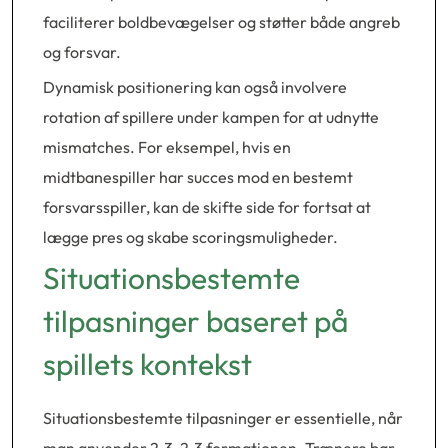
faciliterer boldbevægelser og støtter både angreb
og forsvar.
Dynamisk positionering kan også involvere
rotation af spillere under kampen for at udnytte
mismatches. For eksempel, hvis en
midtbanespiller har succes mod en bestemt
forsvarsspiller, kan de skifte side for fortsat at
lægge pres og skabe scoringsmuligheder.
Situationsbestemte
tilpasninger baseret på
spillets kontekst
Situationsbestemte tilpasninger er essentielle, når