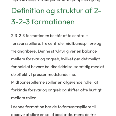
Definition og struktur af 2-
3-2-3 formationen
2-3-2-3 formationen består af to centrale
forsvarsspillere, tre centrale midtbanespillere og
tre angribere. Denne struktur giver en balance
mellem forsvar og angreb, hvilket gør det muligt
for hold at bevare boldbesiddelse, samtidig med at
de effektivt presser modstanderne.
Midtbanespillerne spiller en afgørende rolle i at
forbinde forsvar og angreb og skifter ofte hurtigt
mellem roller.
I denne formation har de to forsvarsspillere til
opgave at sikre en solid bagkæde, mens de tre