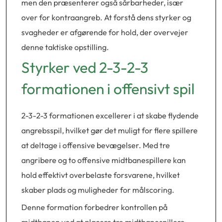
men den præsenterer også sårbarheder, især
over for kontraangreb. At forstå dens styrker og
svagheder er afgørende for hold, der overvejer
denne taktiske opstilling.
Styrker ved 2-3-2-3
formationen i offensivt spil
2-3-2-3 formationen excellerer i at skabe flydende
angrebsspil, hvilket gør det muligt for flere spillere
at deltage i offensive bevægelser. Med tre
angribere og to offensive midtbanespillere kan
hold effektivt overbelaste forsvarene, hvilket
skaber plads og muligheder for målscoring.
Denne formation forbedrer kontrollen på