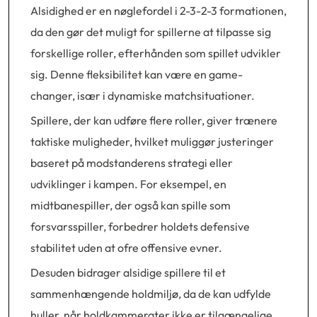
Alsidighed er en nøglefordel i 2-3-2-3 formationen,
da den gør det muligt for spillerne at tilpasse sig
forskellige roller, efterhånden som spillet udvikler
sig. Denne fleksibilitet kan være en game-
changer, især i dynamiske matchsituationer.
Spillere, der kan udføre flere roller, giver trænere
taktiske muligheder, hvilket muliggør justeringer
baseret på modstanderens strategi eller
udviklinger i kampen. For eksempel, en
midtbanespiller, der også kan spille som
forsvarsspiller, forbedrer holdets defensive
stabilitet uden at ofre offensive evner.
Desuden bidrager alsidige spillere til et
sammenhængende holdmiljø, da de kan udfylde
huller, når holdkammerater ikke er tilgængelige