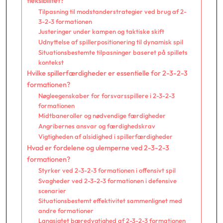
fleksibilitet?
Tilpasning til modstanderstrategier ved brug af 2-
3-2-3 formationen
Justeringer under kampen og taktiske skift
Udnyttelse af spillerpositionering til dynamisk spil
Situationsbestemte tilpasninger baseret på spillets
kontekst
Hvilke spillerfærdigheder er essentielle for 2-3-2-3
formationen?
Nøgleegenskaber for forsvarsspillere i 2-3-2-3
formationen
Midtbaneroller og nødvendige færdigheder
Angribernes ansvar og færdighedskrav
Vigtigheden af alsidighed i spillerfærdigheder
Hvad er fordelene og ulemperne ved 2-3-2-3
formationen?
Styrker ved 2-3-2-3 formationen i offensivt spil
Svagheder ved 2-3-2-3 formationen i defensive
scenarier
Situationsbestemt effektivitet sammenlignet med
andre formationer
Langsigtet bæredygtighed af 2-3-2-3 formationen