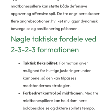
midtbanespillere kan støtte både defensive
opgaver og offensive spil. De tre angribere skaber
flere angrebsoptioner, hvilket muliggør dynamisk
bevægelse og positionering på banen.
Nøgle taktiske fordele ved
2-3-2-3 formationen
Taktisk fleksibilitet:
Formation giver
mulighed for hurtige justeringer under
kampene, så den kan tilpasses
modstandernes strategier.
Forbedret kontrol på midtbanen:
Med tre
midtbanespillere kan hold dominere
boldbesiddelse og diktere spillets tempo.