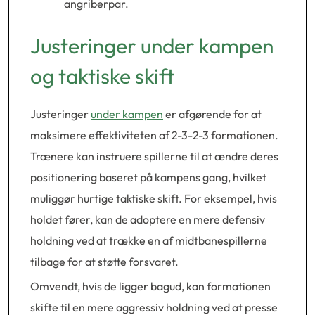
angriberpar.
Justeringer under kampen
og taktiske skift
Justeringer
under kampen
er afgørende for at
maksimere effektiviteten af 2-3-2-3 formationen.
Trænere kan instruere spillerne til at ændre deres
positionering baseret på kampens gang, hvilket
muliggør hurtige taktiske skift. For eksempel, hvis
holdet fører, kan de adoptere en mere defensiv
holdning ved at trække en af midtbanespillerne
tilbage for at støtte forsvaret.
Omvendt, hvis de ligger bagud, kan formationen
skifte til en mere aggressiv holdning ved at presse