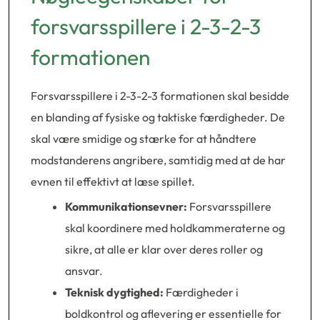
forsvarsspillere i 2-3-2-3
formationen
Forsvarsspillere i 2-3-2-3 formationen skal besidde
en blanding af fysiske og taktiske færdigheder. De
skal være smidige og stærke for at håndtere
modstanderens angribere, samtidig med at de har
evnen til effektivt at læse spillet.
Kommunikationsevner:
Forsvarsspillere
skal koordinere med holdkammeraterne og
sikre, at alle er klar over deres roller og
ansvar.
Teknisk dygtighed:
Færdigheder i
boldkontrol og aflevering er essentielle for