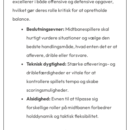
excellerer i både offensive og defensive opgaver,
hvilket gør deres rolle kritisk for at opretholde
balance.
Beslutningsevner:
Midtbanespillere skal
hurtigt vurdere situationer og vælge den
bedste handlingsmåde, hvad enten det er at
aflevere, drible eller forsvare.
Teknisk dygtighed:
Stærke afleverings- og
driblefærdigheder er vitale for at
kontrollere spillets tempo og skabe
scoringsmuligheder.
Alsidighed:
Evnen til at tilpasse sig
forskellige roller på midtbanen forbedrer
holddynamik og taktisk fleksibilitet.