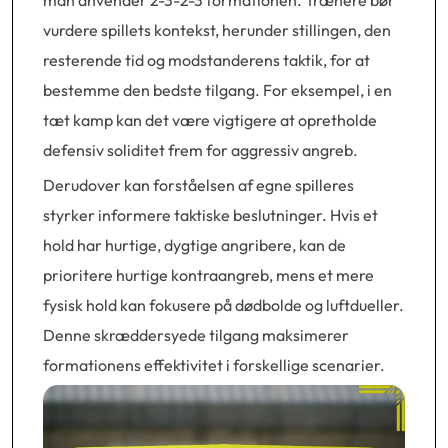
man anvender 2-3-2-3 formationen. Trænere bør
vurdere spillets kontekst, herunder stillingen, den
resterende tid og modstanderens taktik, for at
bestemme den bedste tilgang. For eksempel, i en
tæt kamp kan det være vigtigere at opretholde
defensiv soliditet frem for aggressiv angreb.
Derudover kan forståelsen af egne spilleres
styrker informere taktiske beslutninger. Hvis et
hold har hurtige, dygtige angribere, kan de
prioritere hurtige kontraangreb, mens et mere
fysisk hold kan fokusere på dødbolde og luftdueller.
Denne skræddersyede tilgang maksimerer
formationens effektivitet i forskellige scenarier.