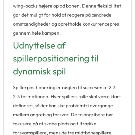
wing-backs højere op ad banen. Denne fleksibilitet
gør det muligt for hold at reagere på ændrede
omstændigheder og opretholde konkurrencepres
gennem hele kampen.
Udnyttelse af
spillerpositionering til
dynamisk spil
Spillerpositionering er nøglen til succesen af 2-3-
2-3 formationen. Hver spillers rolle skal være klart
defineret, så der kan ske problemfri overgange
mellem angreb og forsvar. De to angribere bør
fokusere på at skabe plads og tiltrække
forsvarsspillere, mens de tre midtbanespillere