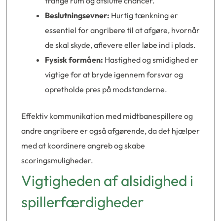
trange rum og afslutte chancer.
Beslutningsevner:
Hurtig tænkning er
essentiel for angribere til at afgøre, hvornår
de skal skyde, aflevere eller løbe ind i plads.
Fysisk formåen:
Hastighed og smidighed er
vigtige for at bryde igennem forsvar og
opretholde pres på modstanderne.
Effektiv kommunikation med midtbanespillere og
andre angribere er også afgørende, da det hjælper
med at koordinere angreb og skabe
scoringsmuligheder.
Vigtigheden af alsidighed i
spillerfærdigheder