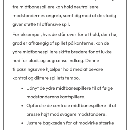
tre midtbanespillere kan hold neutralisere
modstandernes angreb, samtidig med at de stadig
giver støtte til offensive spil.
For eksempel, hvis de står over for et hold, der i høj
grad er afhængig af spillet på kanterne, kan de
ydre midtbanespillere skifte bredere for at lukke
ned for plads og begrænse indlæg. Denne
tilpasningsevne hjælper hold med at bevare
kontrol og diktere spillets tempo.
Udnyt de ydre midtbanespillere til at følge
modstanderens kantspillere.
Opfordre de centrale midtbanespillere til at
presse højt mod svagere modstandere.
Justere bagkæden for at modvirke stærke