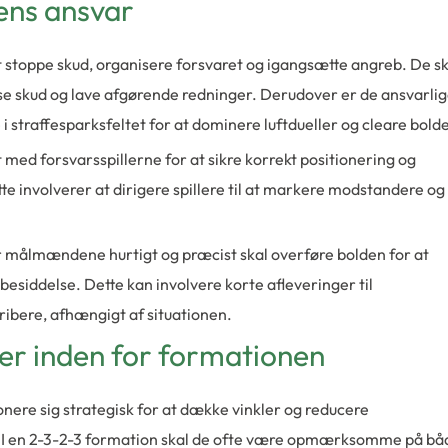
ens ansvar
stoppe skud, organisere forsvaret og igangsætte angreb. De sk
udse skud og lave afgørende redninger. Derudover er de ansvarli
i straffesparksfeltet for at dominere luftdueller og cleare bold
ed forsvarsspillerne for at sikre korrekt positionering og
e involverer at dirigere spillere til at markere modstandere og
vor målmændene hurtigt og præcist skal overføre bolden for at
esiddelse. Dette kan involvere korte afleveringer til
gribere, afhængigt af situationen.
ner inden for formationen
ere sig strategisk for at dække vinkler og reducere
I en 2-3-2-3 formation skal de ofte være opmærksomme på bå