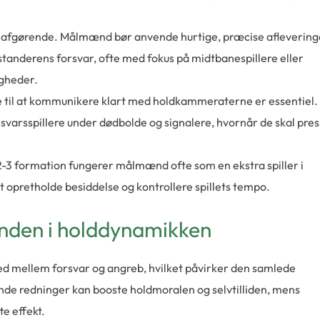
er afgørende. Målmænd bør anvende hurtige, præcise aflevering
odstanderens forsvar, ofte med fokus på midtbanespillere eller
igheder.
til at kommunikere klart med holdkammeraterne er essentiel.
rsvarsspillere under dødbolde og signalere, hvornår de skal pre
2-3 formation fungerer målmænd ofte som en ekstra spiller i
 opretholde besiddelse og kontrollere spillets tempo.
nden i holddynamikken
ed mellem forsvar og angreb, hvilket påvirker den samlede
ende redninger kan booste holdmoralen og selvtilliden, mens
e effekt.