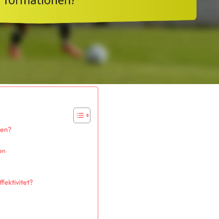
nen?
en
fektivitet?