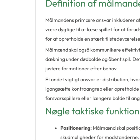
Definition af målmand
Målmandens primære ansvar inkluderer at 
være dygtige til at læse spillet for at for
for at opretholde en stærk tilstedeværelse 
Målmænd skal også kommunikere effektivt m
dækning under dødbolde og åbent spil. Dett
justere formationer efter behov.
Et andet vigtigt ansvar er distribution, h
igangsætte kontraangreb eller opretholde b
forsvarsspillere eller længere bolde til an
Nøgle taktiske funktio
Positionering:
Målmænd skal position
skudmuligheder for modstanderne. 