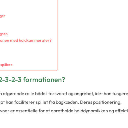
nger
ngreb
ionen med holdkammerater?
spillere
 2-3-2-3 formationen?
en afgørende rolle både i forsvaret og angrebet, idet han funger
at han faciliterer spillet fra bagkæden. Deres positionering,
er er essentielle for at opretholde holddynamikken og effekti