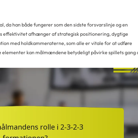
l, da han både fungerer som den sidste forsvarslinje og en
s effektivitet afhænger af strategisk positionering, dygtige
ion med holdkammeraterne, som alle er vitale for at udføre
sse elementer kan målmændene betydeligt påvirke spillets gang 