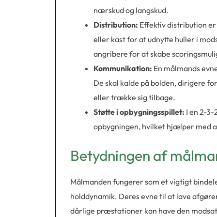
nærskud og langskud.
Distribution:
Effektiv distribution 
eller kast for at udnytte huller i m
angribere for at skabe scoringsmul
Kommunikation:
En målmands evne 
De skal kalde på bolden, dirigere fo
eller trække sig tilbage.
Støtte i opbygningsspillet:
I en 2-3-
opbygningen, hvilket hjælper med at
Betydningen af målma
Målmanden fungerer som et vigtigt bindel
holddynamik. Deres evne til at lave afgør
dårlige præstationer kan have den modsatt