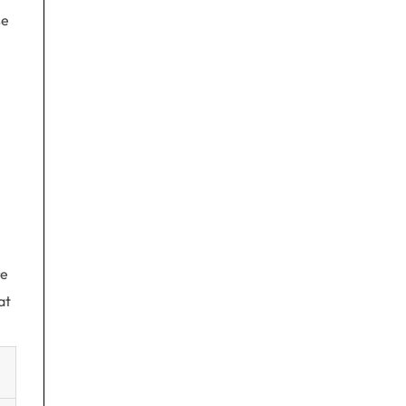
se
re
at