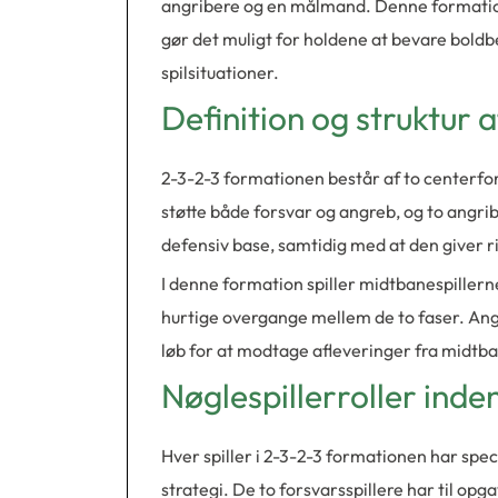
angribere og en målmand. Denne formatio
gør det muligt for holdene at bevare boldbe
spilsituationer.
Definition og struktur 
2-3-2-3 formationen består af to centerfo
støtte både forsvar og angreb, og to angrib
defensiv base, samtidig med at den giver rige
I denne formation spiller midtbanespiller
hurtige overgange mellem de to faser. Angr
løb for at modtage afleveringer fra midtba
Nøglespillerroller ind
Hver spiller i 2-3-2-3 formationen har spe
strategi. De to forsvarsspillere har til o