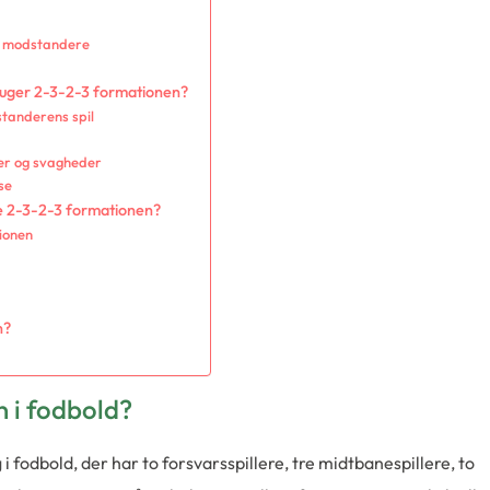
ge modstandere
uger 2-3-2-3 formationen?
standerens spil
er og svagheder
se
ge 2-3-2-3 formationen?
ionen
n?
 i fodbold?
g i fodbold, der har to forsvarsspillere, tre midtbanespillere, to