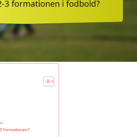
n
en
-3 formationen?