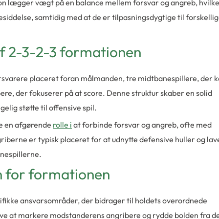
n lægger vægt på en balance mellem forsvar og angreb, hvilke
siddelse, samtidig med at de er tilpasningsdygtige til forskelli
af 2-3-2-3 formationen
rsvarere placeret foran målmanden, tre midtbanespillere, der 
ere, der fokuserer på at score. Denne struktur skaber en solid
lig støtte til offensive spil.
ne en afgørende
rolle i
at forbinde forsvar og angreb, ofte med
iberne er typisk placeret for at udnytte defensive huller og lav
nespillerne.
en for formationen
cifikke ansvarsområder, der bidrager til holdets overordnede
pgave at markere modstanderens angribere og rydde bolden fra d