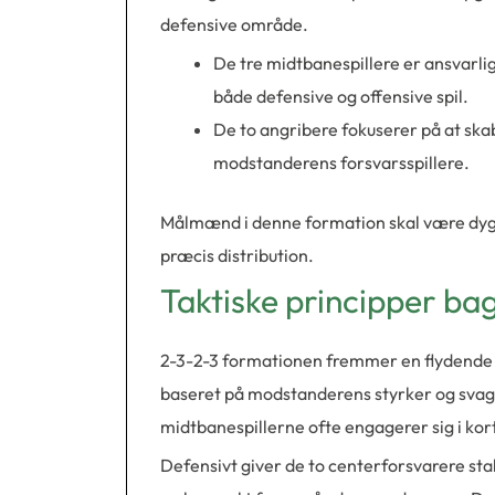
defensive område.
De tre midtbanespillere er ansvarlige
både defensive og offensive spil.
De to angribere fokuserer på at ska
modstanderens forsvarsspillere.
Målmænd i denne formation skal være dygt
præcis distribution.
Taktiske principper ba
2-3-2-3 formationen fremmer en flydende spi
baseret på modstanderens styrker og svag
midtbanespillerne ofte engagerer sig i kor
Defensivt giver de to centerforsvarere sta