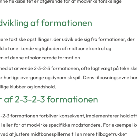
ne fleksibilitet er afgørende for at modvirke forskellige
dvikling af formationen
ere taktiske opstillinger, der udviklede sig fra formationer, der
old at anerkende vigtigheden af midtbane kontrol og
ngen af denne afbalancerede formation.
s med at anvende 2-3-2-3 formationen, ofte lagt vægt på teknisk
r hurtige overgange og dynamisk spil. Dens tilpasningsevne ha
llige klubber og landshold.
r af 2-3-2-3 formationen
-2-3 formationen forbliver konsekvent, implementerer hold of
estil eller for at modvirke specifikke modstandere. For eksempel 
ved at justere midtbanespillerne til en mere tilbagetrukket